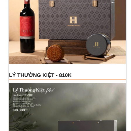
LÝ THƯỜNG KIỆT - 810K