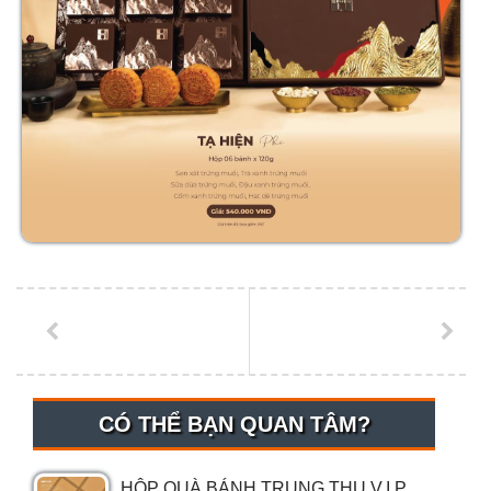
CÓ THỂ BẠN QUAN TÂM?
HỘP QUÀ BÁNH TRUNG THU V.I.P